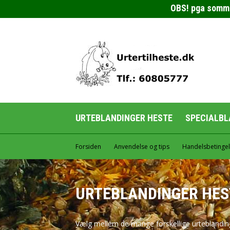
OBS! pga sommerf
URTEBLANDINGER HESTE
SPECIALBL
Forsiden
Anvendelse og tips
Handelsbetingel
URTEBLANDINGER HES
Vælg mellem de mange forskellige urteblandinger