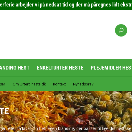
erie arbejder vi på nedsat tid og der må påregnes lidt ekstra 
ANDING HEST
ENKELTURTER HESTE
PLEJEMIDLER HES
ser
Om Urtertilheste.dk
Kontakt
Nyhedsbrev
TE
, eller få lavet din helt egen blanding, der passer til lige din hest. 