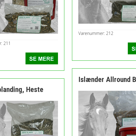
Varenummer: 212
: 211
Islænder Allround B
blanding, Heste