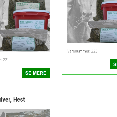
Varenummer: 223
: 221
lver, Hest