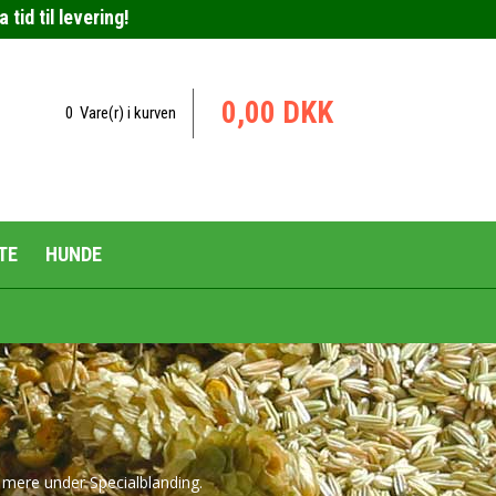
tid til levering!
0,00 DKK
0 Vare(r) i kurven
TE
HUNDE
Urteblandinger til hunde
Plejemidler til hunde
Se mere under
Specialblanding.