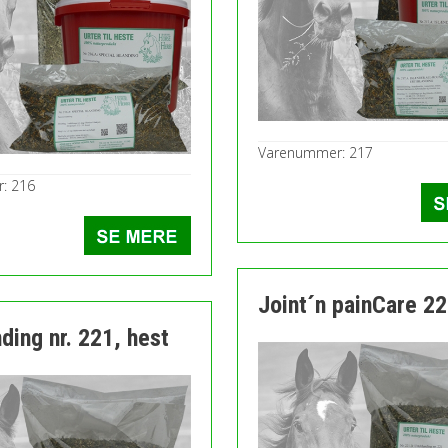
Varenummer: 217
: 216
Joint´n painCare 2
ding nr. 221, hest