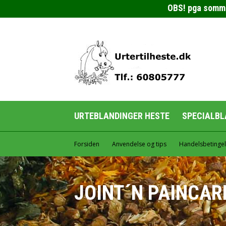
OBS! pga sommerf
URTEBLANDINGER HESTE
SPECIALBL
Forsiden
Anvendelse og tips
Handelsbetingel
JOINT´N PAINCAR