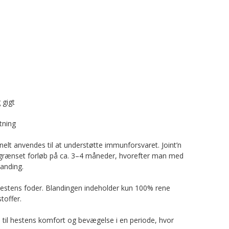
 gigt
tning
elt anvendes til at understøtte immunforsvaret. Joint’n
egrænset forløb på ca. 3–4 måneder, hvorefter man med
landing.
 hestens foder. Blandingen indeholder kun 100% rene
toffer.
te til hestens komfort og bevægelse i en periode, hvor