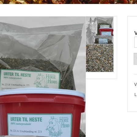
V
V
L