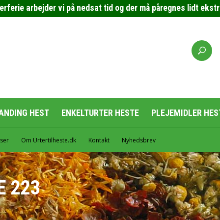
erie arbejder vi på nedsat tid og der må påregnes lidt ekstra 
ANDING HEST
ENKELTURTER HESTE
PLEJEMIDLER HES
ser
Om Urtertilheste.dk
Kontakt
Nyhedsbrev
E 223