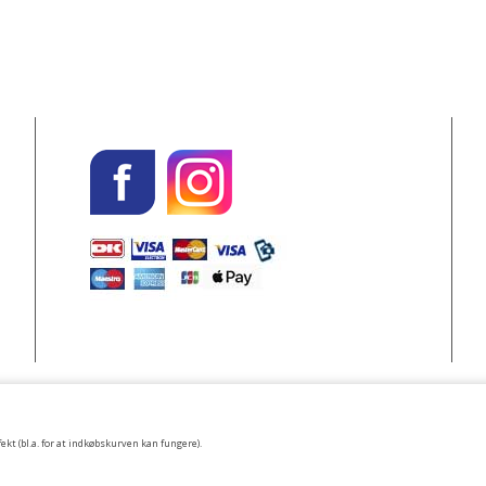
ekt (bl.a. for at indkøbskurven kan fungere).