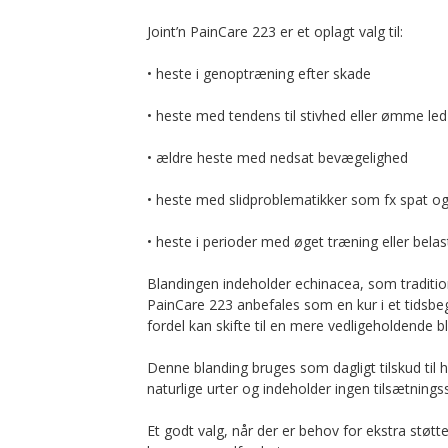
Joint’n PainCare 223 er et oplagt valg til:
• heste i genoptræning efter skade
• heste med tendens til stivhed eller ømme led
• ældre heste med nedsat bevægelighed
• heste med slidproblematikker som fx spat og
• heste i perioder med øget træning eller belas
Blandingen indeholder echinacea, som tradition
PainCare 223 anbefales som en kur i et tidsb
fordel kan skifte til en mere vedligeholdende b
Denne blanding bruges som dagligt tilskud til
naturlige urter og indeholder ingen tilsætningss
Et godt valg, når der er behov for ekstra støt