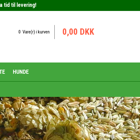
tid til levering!
0,00 DKK
0 Vare(r) i kurven
TE
HUNDE
Urteblandinger til hunde
Plejemidler til hunde