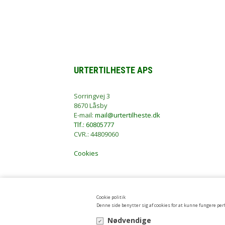
URTERTILHESTE APS
Sorringvej 3
8670 Låsby
E-mail:
mail@urtertilheste.dk
Tlf.: 60805777
CVR.: 44809060
Cookies
Cookie politik
Denne side benytter sig af cookies for at kunne fungere perf
Nødvendige