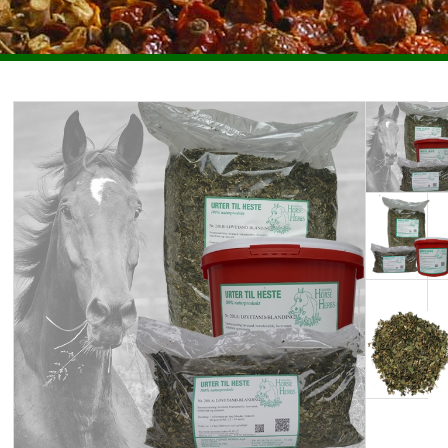
ENKELTURTER HESTE
PLEJEMIDLER HESTE
HUNDE
FORSIDEN
ANVENDELSE OG TIPS
HANDELSBETINGELSER
OM URTERTILHESTE.DK
KONTAKT
NYHEDSBREV