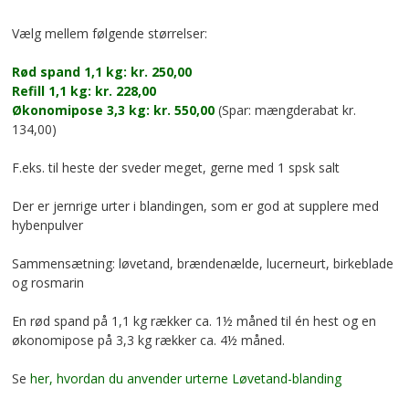
Vælg mellem følgende størrelser:
Rød spand 1,1 kg: kr. 250,00
Refill 1,1 kg: kr. 228,00
Økonomipose 3,3 kg: kr. 550,00
(Spar: mængderabat kr.
134,00)
F.eks. til heste der sveder meget, gerne med 1 spsk salt
Der er jernrige urter i blandingen, som er god at supplere med
hybenpulver
Sammensætning: løvetand, brændenælde, lucerneurt, birkeblade
og rosmarin
En rød spand på 1,1 kg rækker ca. 1½ måned til én hest og en
økonomipose på 3,3 kg rækker ca. 4½ måned.
Se
her, hvordan du anvender urterne Løvetand-blanding