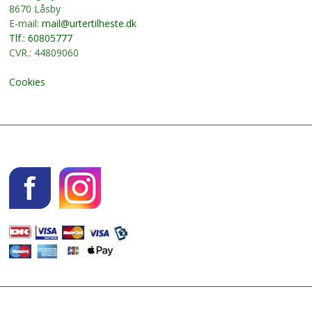
8670 Låsby
E-mail:
mail@urtertilheste.dk
Tlf.: 60805777
CVR.: 44809060
Cookies