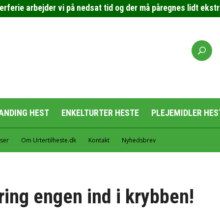
erie arbejder vi på nedsat tid og der må påregnes lidt ekstra 
ANDING HEST
ENKELTURTER HESTE
PLEJEMIDLER HES
ser
Om Urtertilheste.dk
Kontakt
Nyhedsbrev
Bring engen ind i krybben!