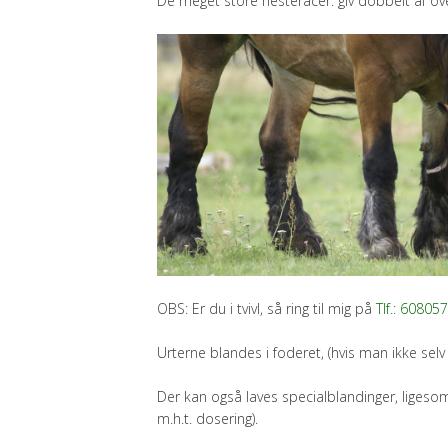
De meget store hesteracer: giv dobbelt af o
OBS: Er du i tvivl, så ring til mig på
Tlf.: 60805
Urterne blandes i foderet, (hvis man ikke sel
Der kan også laves specialblandinger, ligesom
m.h.t. dosering).