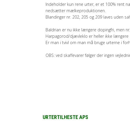
Indeholder kun rene urter, er et 100% rent n
nedsætter mælkeproduktionen.
Blandinger nr. 202, 205 og 209 laves uden salv
Baldrian er nu ikke længere dopingfri, men nr
Harpagorod/djævleklo er heller ikke længere do
Er man i tvivl om man må bruge urterne i for
OBS: ved skaffevarer følger der ingen vejledn
URTERTILHESTE APS