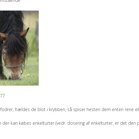
venstående
777
v fodrer, hældes de blot i krybben, så spiser hesten dem enten rene ell
 der kan købes enkelturter (vedr. dosering af enkelturter, er det den p