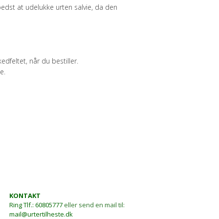
bedst at udelukke urten salvie, da den
dfeltet, når du bestiller.
e.
KONTAKT
Ring
Tlf.: 60805777
eller send en mail til:
mail@urtertilheste.dk