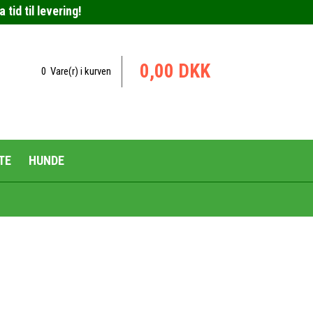
tid til levering!
0,00 DKK
0 Vare(r) i kurven
TE
HUNDE
Urteblandinger til hunde
Plejemidler til hunde