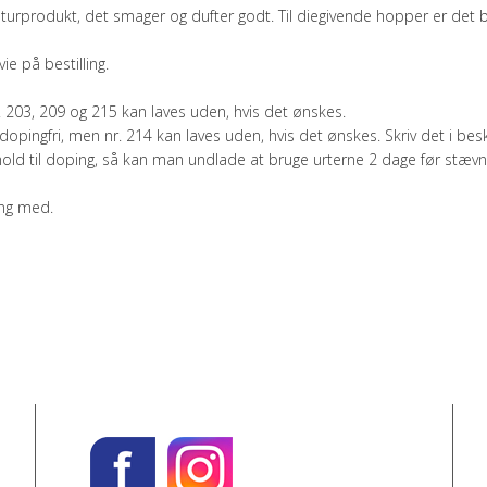
aturprodukt, det smager og dufter godt. Til diegivende hopper er det 
ie på bestilling.
. 203, 209 og 215 kan laves uden, hvis det ønskes.
pingfri, men nr. 214 kan laves uden, hvis det ønskes. Skriv det i beske
hold til doping, så kan man undlade at bruge urterne 2 dage før stævn
ing med.