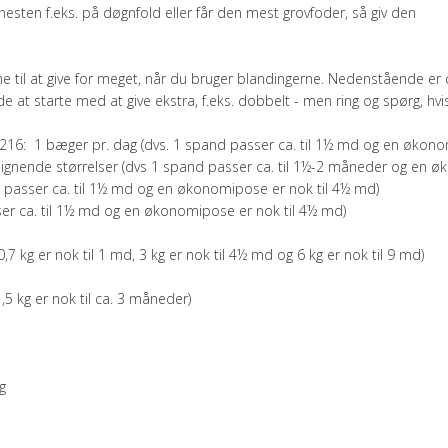
hesten f.eks. på døgnfold eller får den mest grovfoder, så giv den
 til at give for meget, når du bruger blandingerne. Nedenstående er c
at starte med at give ekstra, f.eks. dobbelt - men ring og spørg, hvis d
216: 1 bæger pr. dag (dvs. 1 spand passer ca. til 1½ md og en økono
g lignende størrelser (dvs 1 spand passer ca. til 1½-2 måneder og en
d passer ca. til 1½ md og en økonomipose er nok til 4½ md)
ser ca. til 1½ md og en økonomipose er nok til 4½ md)
0,7 kg er nok til 1 md, 3 kg er nok til 4½ md og 6 kg er nok til 9 md)
1,5 kg er nok til ca. 3 måneder)
g