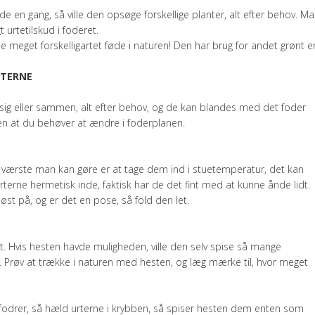
de en gang, så ville den opsøge forskellige planter, alt efter behov. M
t urtetilskud i foderet.
nde meget forskelligartet føde i naturen! Den har brug for andet grønt 
RTERNE
r sig eller sammen, alt efter behov, og de kan blandes med det foder
uden at du behøver at ændre i foderplanen.
et værste man kan gøre er at tage dem ind i stuetemperatur, det kan
urterne hermetisk inde, faktisk har de det fint med at kunne ånde lidt.
øst på, og er det en pose, så fold den let.
t. Hvis hesten havde muligheden, ville den selv spise så mange
. Prøv at trække i naturen med hesten, og læg mærke til, hvor meget
lv fodrer, så hæld urterne i krybben, så spiser hesten dem enten som