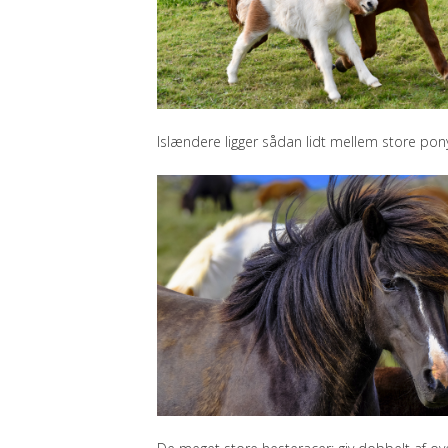
Islændere ligger sådan lidt mellem store pony