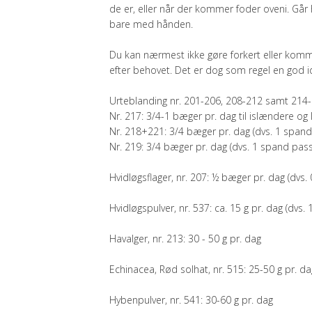
de er, eller når der kommer foder oveni. Går 
bare med hånden.
Du kan nærmest ikke gøre forkert eller komme
efter behovet. Det er dog som regel en god ide 
Urteblanding nr. 201-206, 208-212 samt 214-
Nr. 217: 3/4-1 bæger pr. dag til islændere o
Nr. 218+221: 3/4 bæger pr. dag (dvs. 1 span
Nr. 219: 3/4 bæger pr. dag (dvs. 1 spand pas
Hvidløgsflager, nr. 207: ½ bæger pr. dag (dvs. 
Hvidløgspulver, nr. 537: ca. 15 g pr. dag (dvs. 
Havalger, nr. 213: 30 - 50 g pr. dag
Echinacea, Rød solhat, nr. 515: 25-50 g pr. da
Hybenpulver, nr. 541: 30-60 g pr. dag