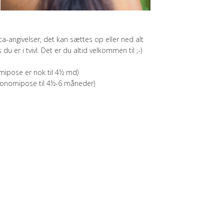
a-angivelser, det kan sættes op eller ned alt
u er i tvivl. Det er du altid velkommen til ;-)
mipose er nok til 4½ md)
 økonomipose til 4½-6 måneder)