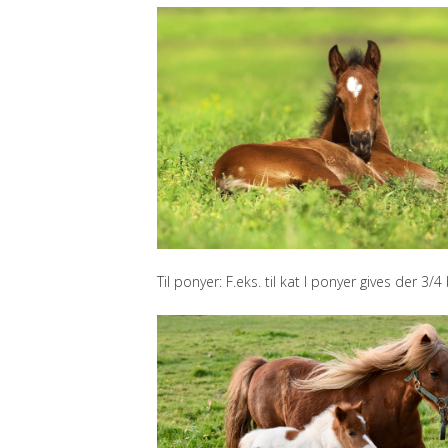
Til ponyer: F.eks. til kat I ponyer gives der 3/4