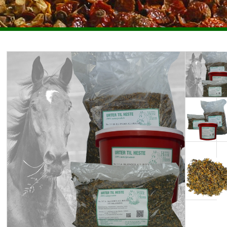
ENKELTURTER HESTE
PLEJEMIDLER HESTE
HUNDE
FORSIDEN
ANVENDELSE OG TIPS
HANDELSBETINGELSER
OM URTERTILHESTE.DK
KONTAKT
NYHEDSBREV