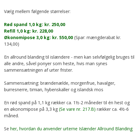
Vælg mellem følgende størrelser:
Rød spand 1,0 kg: kr. 250,00
Refill 1,0 kg: kr. 228,00
Økonomipose 3,0 kg: kr. 550,00
(Spar: mængderabat kr.
134,00)
En allround blanding til islændere - men kan selvfølgelig bruges til
alle andre, såvel ponyer som heste, hvis man synes
sammensætningen af urter frister.
Sammensætning: brændenælde, morgenfrue, havalger,
burresnerre, timian, hybenskaller og islandsk mos
En rød spand på 1,1 kg rækker ca. 1½-2 måneder til én hest og
en økonomipose på 3,3 kg
(Se vare nr. 217.B)
rækker ca. 4½-6
måned.
Se
her, hvordan du anvender urterne Islænder Allround Blanding