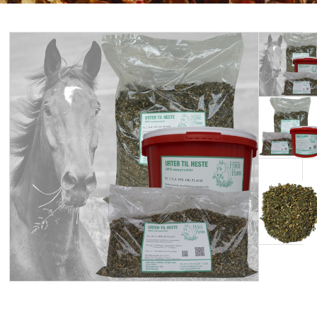
ENKELTURTER HESTE
PLEJEMIDLER HESTE
HUNDE
FORSIDEN
ANVENDELSE OG TIPS
HANDELSBETINGELSER
OM URTERTILHESTE.DK
KONTAKT
NYHEDSBREV