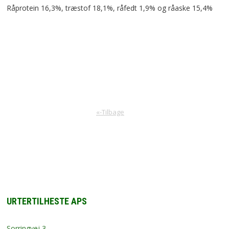
Råprotein 16,3%, træstof 18,1%, råfedt 1,9% og råaske 15,4%
«-Tilbage
URTERTILHESTE APS
Sorringvej 3