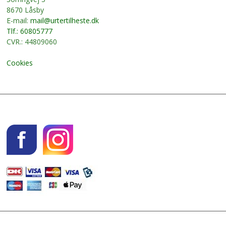
8670 Låsby
E-mail:
mail@urtertilheste.dk
Tlf.: 60805777
CVR.: 44809060
Cookies