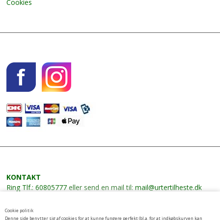
Cookies
KONTAKT
Ring
Tlf.: 60805777
eller send en mail til:
mail@urtertilheste.dk
VILKÅR
Cookie politik
Leverings- og betalingsbetingelser
Denne side benytter sig af cookies for at kunne fungere perfekt (bl.a. for at indkøbskurven kan