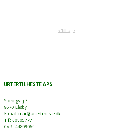
«-Tilbage
URTERTILHESTE APS
Sorringvej 3
8670 Låsby
E-mail:
mail@urtertilheste.dk
Tlf.: 60805777
CVR.: 44809060