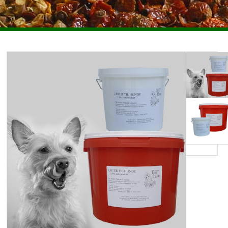
ENKELTURTER HESTE
PLEJEMIDLER HESTE
HUNDE
FORSIDEN
ANVENDELSE OG TIPS
HANDELSBETINGELSER
OM URTERTILHESTE.DK
KONTAKT
NYHEDSBREV