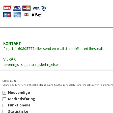
KONTAKT
Ring
Tlf.: 60805777
eller send en mail til:
mail@urtertilheste.dk
VILKÅR
Leverings- og betalingsbetingelser
NYHEDSBREV
Tilmeld nyhedsbrev her
Cookie politik
Denne side benytter sig af cookies for at kunne fungere perfekt (bl.a. for at indkøbskurven kan fungere)
Nødvendige
Markedsføring
Funktionelle
Statistiske