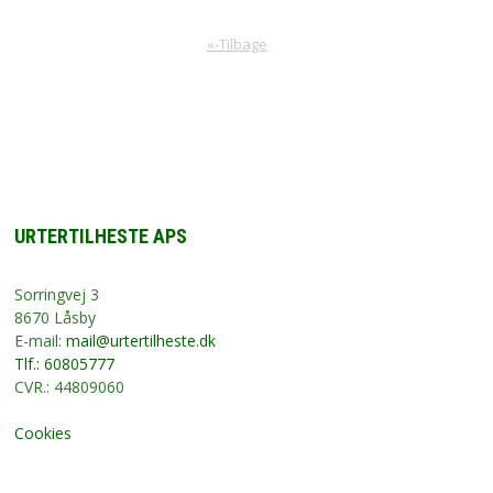
«-Tilbage
URTERTILHESTE APS
Sorringvej 3
8670 Låsby
E-mail:
mail@urtertilheste.dk
Tlf.: 60805777
CVR.: 44809060
Cookies