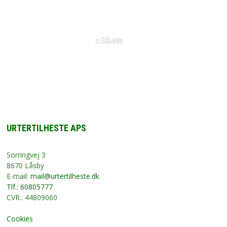
«-Tilbage
URTERTILHESTE APS
Sorringvej 3
8670 Låsby
E-mail:
mail@urtertilheste.dk
Tlf.: 60805777
CVR.: 44809060
Cookies