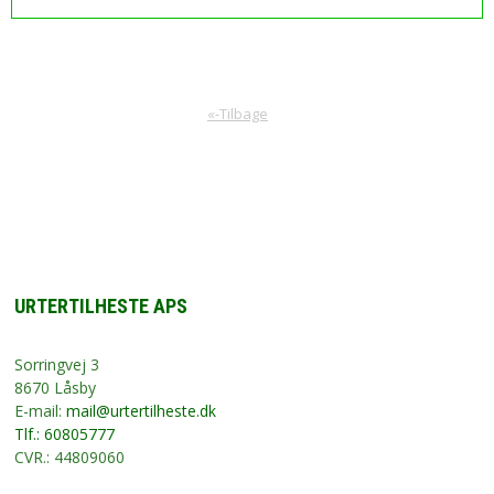
«-Tilbage
URTERTILHESTE APS
Sorringvej 3
8670 Låsby
E-mail:
mail@urtertilheste.dk
Tlf.: 60805777
CVR.: 44809060