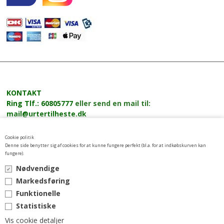
KONTAKT
Ring
Tlf.: 60805777
eller send en mail til:
mail@urtertilheste.dk
VILKÅR
Cookie politik
Leverings- og betalingsbetingelser
Denne side benytter sig af cookies for at kunne fungere perfekt (bl.a. for at indkøbskurven kan
fungere).
NYHEDSBREV
Nødvendige
Tilmeld nyhedsbrev her
Markedsføring
Funktionelle
Statistiske
Vis cookie detaljer