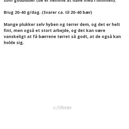
som godbidder (de er nemme at have med i lommen).
Brug 20-40 g/dag. (Svarer ca. til 20-40 bær)
Mange plukker selv hyben og tørrer dem, og det er helt
fint, men også et stort arbejde, og det kan være
vanskeligt at få bærrene tørret så godt, at de også kan
holde sig.
«-Tilbage