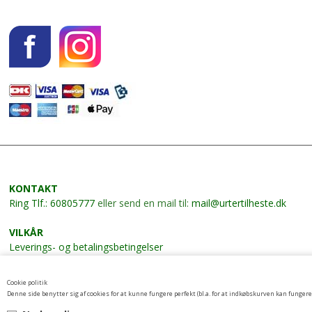
KONTAKT
Ring
Tlf.: 60805777
eller send en mail til:
mail@urtertilheste.dk
VILKÅR
Leverings- og betalingsbetingelser
NYHEDSBREV
Cookie politik
Tilmeld nyhedsbrev her
Denne side benytter sig af cookies for at kunne fungere perfekt (bl.a. for at indkøbskurven kan fungere)