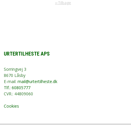
«-Tilbage
URTERTILHESTE APS
Sorringvej 3
8670 Låsby
E-mail:
mail@urtertilheste.dk
Tlf.: 60805777
CVR.: 44809060
Cookies