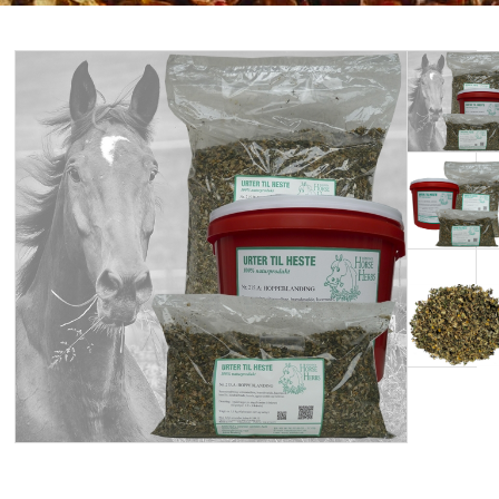
ENKELTURTER HESTE
PLEJEMIDLER HESTE
HUNDE
FORSIDEN
ANVENDELSE OG TIPS
HANDELSBETINGELSER
OM URTERTILHESTE.DK
KONTAKT
NYHEDSBREV