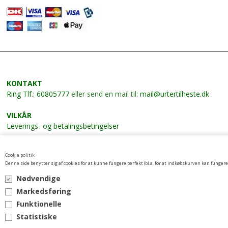
KONTAKT
Ring
Tlf.: 60805777
eller send en mail til:
mail@urtertilheste.dk
VILKÅR
Leverings- og betalingsbetingelser
NYHEDSBREV
Cookie politik
Tilmeld nyhedsbrev her
Denne side benytter sig af cookies for at kunne fungere perfekt (bl.a. for at indkøbskurven kan fungere)
Nødvendige
Markedsføring
Funktionelle
Statistiske