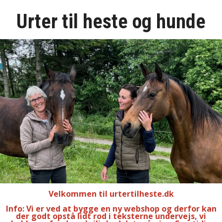
ENKELTURTER HESTE
Urter til heste og hunde
PLEJEMIDLER HESTE
HUNDE
FORSIDEN
ANVENDELSE OG TIPS
HANDELSBETINGELSER
OM URTERTILHESTE.DK
KONTAKT
Velkommen til urtertilheste.dk
Info: Vi er ved at bygge en ny webshop og derfor kan
NYHEDSBREV
der godt opstå lidt rod i teksterne undervejs, vi