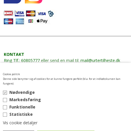
KONTAKT
Ring
Tlf.: 60805777
eller send en mail til:
mail@urtertilheste.dk
VILKÅR
Cookie politik
Leverings- og betalingsbetingelser
Denne side benytter sig af cookies for at kunne fungere perfekt (bl.a. for at indkøbskurven kan
fungere).
NYHEDSBREV
Nødvendige
Tilmeld nyhedsbrev her
Markedsføring
Funktionelle
Statistiske
Vis cookie detaljer