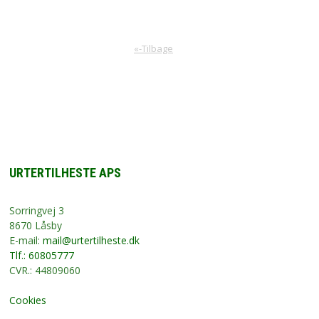
«-Tilbage
URTERTILHESTE APS
Sorringvej 3
8670 Låsby
E-mail:
mail@urtertilheste.dk
Tlf.: 60805777
CVR.: 44809060
Cookies