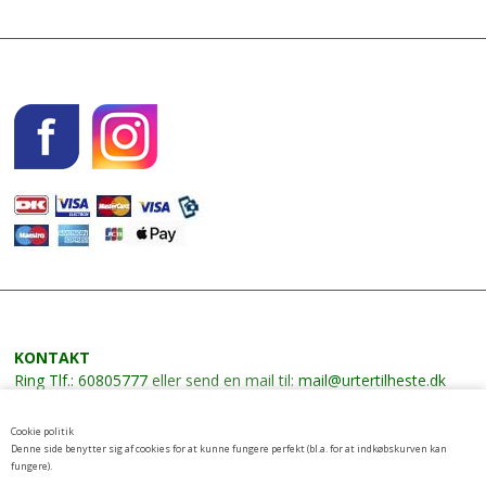
KONTAKT
Ring
Tlf.: 60805777
eller send en mail til:
mail@urtertilheste.dk
VILKÅR
Cookie politik
Leverings- og betalingsbetingelser
Denne side benytter sig af cookies for at kunne fungere perfekt (bl.a. for at indkøbskurven kan
fungere).